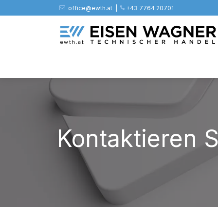
Zum Inhalt springen
office@ewth.at | ​​​
+43 7764 20701
Shop
PV
Stahl
Zäune
Werkz
Kontaktieren S