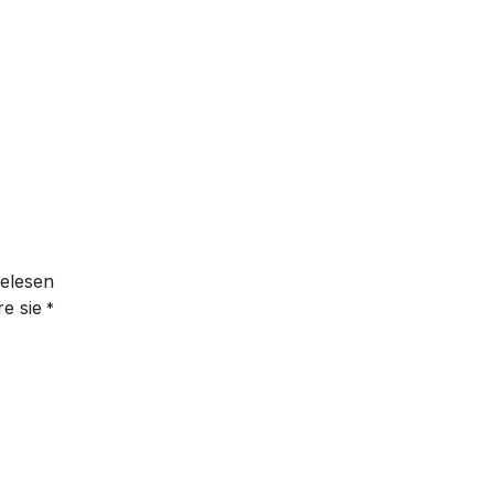
elesen
e sie
*