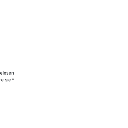
elesen
e sie
*