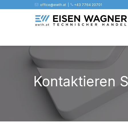
Zum Inhalt springen
office@ewth.at | ​​​
+43 7764 20701
Shop
PV
Stahl
Zäune
Werkz
Kontaktieren S