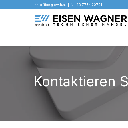
Zum Inhalt springen
office@ewth.at | ​​​
+43 7764 20701
Shop
PV
Stahl
Zäune
Werkz
Kontaktieren S