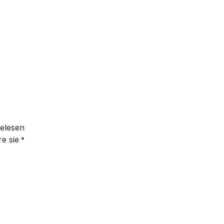
elesen
e sie
*