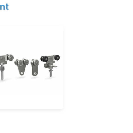
nt
hiebebeschläge
Zubehör