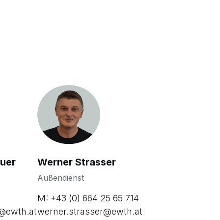
uer
Werner Strasser
Außendienst
M: +43 (0) 664 25 65 714
r@ewth.at
werner.strasser@ewth.at