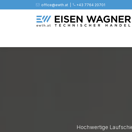
Zum Inhalt springen
office@ewth.at | ​​​
+43 7764 20701
Shop
PV
Stahl
Zäune
Werkz
Hochwertige Laufschie