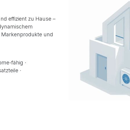
nd effizient zu Hause –
 dynamischem
e Markenprodukte und
ome-fähig ·
tzteile ·