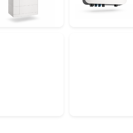
teriespeicher
Wechselrichter
destationen
PV-Zubehör