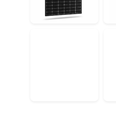
PV-Module
Bat
Kabeltragsysteme
La