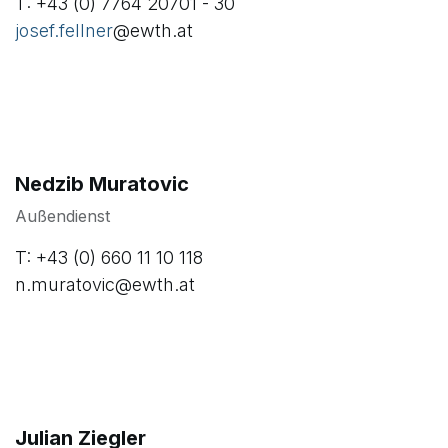
T: +43 (0) 7764 20701 - 30
josef.fellner
@ewth.at
Nedzib Muratovic
Außendienst
T: +43 (0) 660 11 10 118
n.muratovic@ewth.at
Julian Ziegler