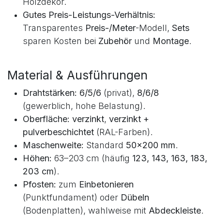
Holzdekor.
Gutes Preis-Leistungs-Verhältnis:
Transparentes
Preis-/Meter
-Modell,
Sets
sparen Kosten bei
Zubehör
und
Montage
.
Material & Ausführungen
Drahtstärken:
6/5/6
(privat),
8/6/8
(gewerblich, hohe Belastung).
Oberfläche:
verzinkt
,
verzinkt +
pulverbeschichtet
(RAL-Farben).
Maschenweite:
Standard
50×200 mm
.
Höhen:
63–203 cm (häufig
123, 143, 163, 183,
203 cm
).
Pfosten:
zum
Einbetonieren
(Punktfundament) oder
Dübeln
(Bodenplatten), wahlweise mit
Abdeckleiste
.