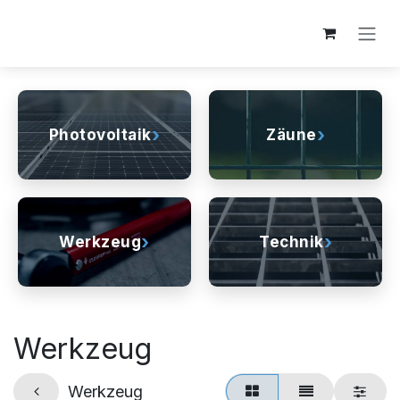
Zum Inhalt springen
›
›
Photovoltaik
Zäune
›
›
Werkzeug
Technik
Werkzeug
Werkzeug