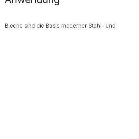
Bleche sind die Basis moderner Stahl- und
Metallkonstruktionen: vom tragenden Bauteil
über die Gebäudehülle bis hin zu dekorativen und
korrosionsbeständigen Oberflächen. Unser
Sortiment reicht von einfachem Baustahl über
hochfeste Güten bis zu Spezialblechen für
Verschleiß-, Druck- und Designanwendungen.
Blechsortiment: von
Warmbreitband bis Spezialblech
Sie erhalten bei uns ein breites Programm an