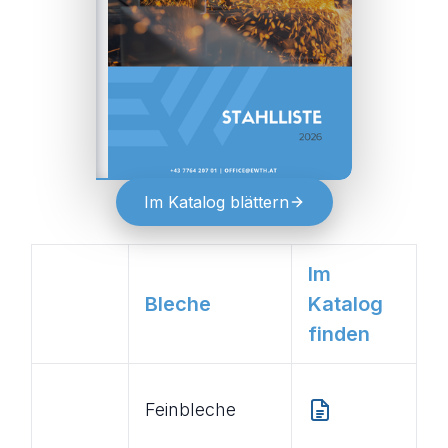
Im Katalog blättern
Im
Bleche
Katalog
finden
Feinbleche