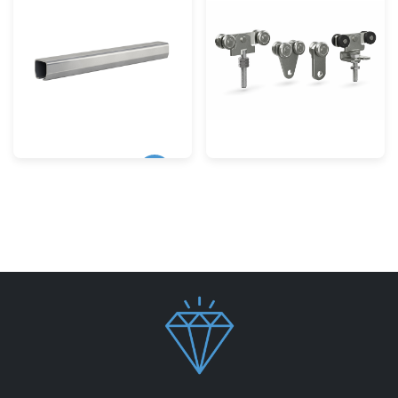
Laufschienen
Schiebebeschläge
& Zubehör