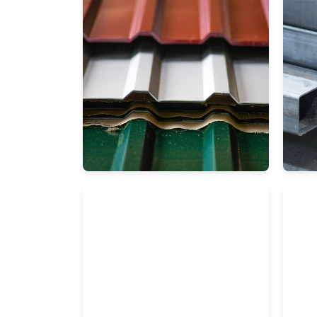
Fo
Trapezbleche
Pro