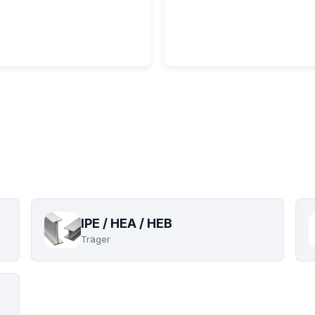
äger
Bewehrung
IPE / HEA / HEB
Träger