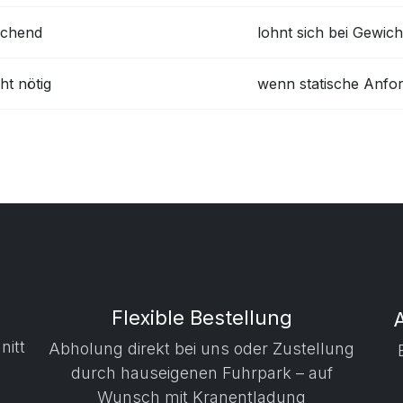
eichend
lohnt sich bei Gewic
ht nötig
wenn statische Anfo
Flexible Bestellung
nitt
Abholung direkt bei uns oder Zustellung
durch hauseigenen Fuhrpark – auf
Wunsch mit Kranentladung