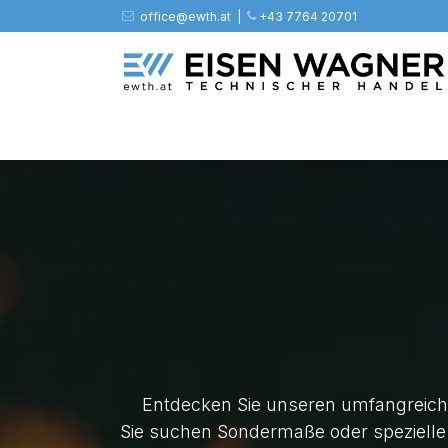
Zum Inhalt springen
office@ewth.at | ​​​
+43 7764 20701
Shop
PV
Stahl
Zäune
Werkz
Entdecken Sie unseren umfangreiche
Sie suchen Sondermaße oder spezielle 