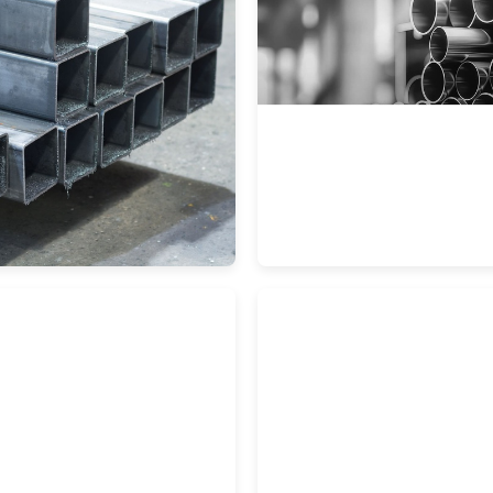
rmrohre &
Rundrohre
file