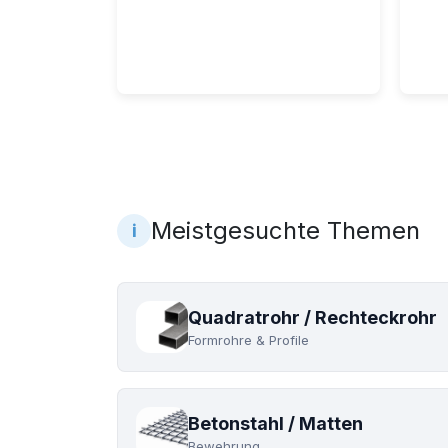
Bleche
Tr
Meistgesuchte Themen
i
Quadratrohr / Rechteckrohr
Formrohre & Profile
Betonstahl / Matten
Bewehrung