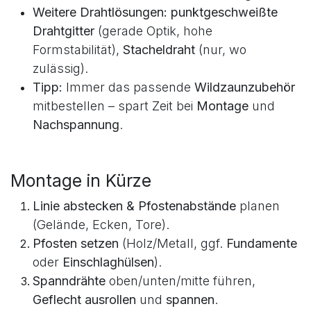
Zubehör:
Zaunpfosten
(zum Einrammen oder
Einbetonieren),
Bodenplatten
,
Spanndrähte
,
Klemmhülsen
,
Streben
,
Tor-/Türlösungen
.
Weitere Drahtlösungen:
punktgeschweißte
Drahtgitter
(gerade Optik, hohe
Formstabilität),
Stacheldraht
(nur, wo
zulässig).
Tipp:
Immer das passende
Wildzaunzubehör
mitbestellen – spart Zeit bei
Montage
und
Nachspannung
.
Montage in Kürze
Linie abstecken & Pfostenabstände
planen
(Gelände, Ecken, Tore).
Pfosten setzen
(Holz/Metall, ggf.
Fundamente