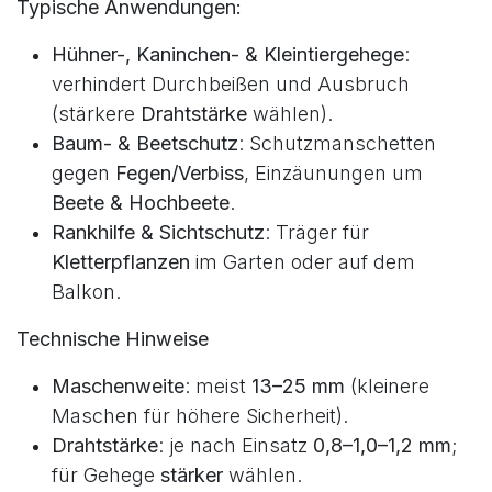
Das
Sechseckgeflecht
überzeugt durch die
engmaschige
Hexagonalstruktur und ist ideal für
Kleintierhaltung
und
Pflanzenschutz
.
Typische Anwendungen:
Hühner-, Kaninchen- & Kleintiergehege
:
verhindert Durchbeißen und Ausbruch
(stärkere
Drahtstärke
wählen).
Baum- & Beetschutz
: Schutzmanschetten
gegen
Fegen/Verbiss
, Einzäunungen um
Beete & Hochbeete
.
Rankhilfe & Sichtschutz
: Träger für
Kletterpflanzen
im Garten oder auf dem
Balkon.
Technische Hinweise
Maschenweite
: meist
13–25 mm
(kleinere