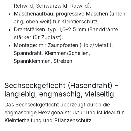
Wichtige Spezifikationen:
Höhen
: ca.
80–200 cm
(je nach Wildart:
Rehwild, Schwarzwild, Rotwild).
Maschenaufbau
:
progressive Maschen
(unten
eng, oben weit) für Kleintierschutz.
Drahtstärken
: typ.
1,6–2,5 mm
(Randdrähte
stärker für Zuglast).
Montage
: mit
Zaunpfosten
(Holz/Metall),
Spanndraht
,
Klemmen/Schellen
,
Spannklemmen
,
Streben
.
Sechseckgeflecht (Hasendraht) –
langlebig, engmaschig, vielseitig