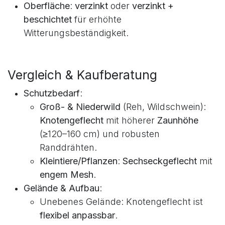
Maschen für höhere Sicherheit).
Drahtstärke
: je nach Einsatz
0,8–1,0–1,2 mm
;
für Gehege
stärker
wählen.
Oberfläche
:
verzinkt
oder
verzinkt +
beschichtet
für erhöhte
Witterungsbeständigkeit.
Vergleich & Kaufberatung
Schutzbedarf
:
Groß- & Niederwild
(Reh, Wildschwein):
Knotengeflecht
mit höherer
Zaunhöhe
(≥120–160 cm) und robusten
Randdrähten.
Kleintiere/Pflanzen
:
Sechseckgeflecht
mit
engem Mesh
.