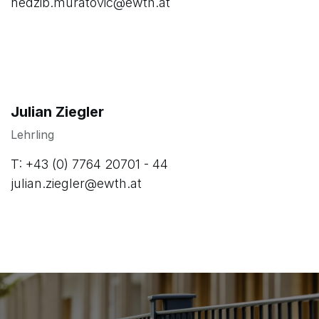
Außendienst
T: +43 (0) 660 11 10 118
nedzib.muratovic@ewth.at
Julian Ziegler
Lehrling
T: +43 (0) 7764 20701 - 44
julian.ziegler@ewth.at