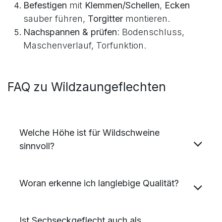
oder
Einschlaghülsen
).
Spanndrähte
oben/unten/mitte führen,
Geflecht ausrollen
und
spannen
.
Befestigen
mit
Klemmen/Schellen
,
Ecken
sauber führen,
Torgitter
montieren.
Nachspannen & prüfen
: Bodenschluss,
Maschenverlauf, Torfunktion.
FAQ zu Wildzaungeflechten
Welche Höhe ist für Wildschweine
sinnvoll?