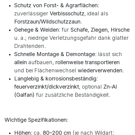
enger gegen Hasen/Kaninchen, oben weiter) sind
sie sehr stabil und dennoch formbar.
Vorteile & Einsatzgebiete:
Schutz von Forst- & Agrarflächen
:
zuverlässiger
Verbissschutz
, ideal als
Forstzaun/Wildschutzzaun
.
Gehege & Weiden
: für
Schafe, Ziegen, Hirsche
u. a.; niedrige Verletzungsgefahr dank glatter
Drahtenden.
Schnelle Montage & Demontage
: lässt sich
allein
aufbauen,
rollenweise transportieren
und bei Flächenwechsel
wiederverwenden
.
Langlebig & korrosionsbeständig
:
feuerverzinkt/dickverzinkt
, optional
Zn-Al
(Galfan)
für zusätzliche Beständigkeit.