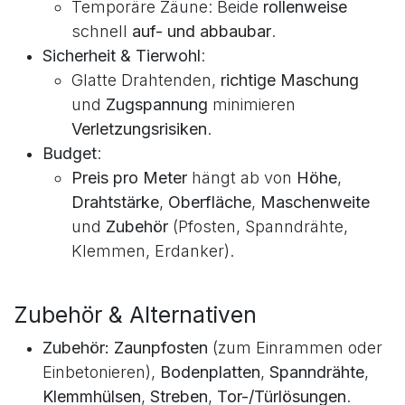
Gelände & Aufbau
:
Unebenes Gelände: Knotengeflecht ist
flexibel anpassbar
.
Temporäre Zäune: Beide
rollenweise
schnell
auf- und abbaubar
.
Sicherheit & Tierwohl
:
Glatte Drahtenden,
richtige Maschung
und
Zugspannung
minimieren
Verletzungsrisiken
.
Budget
:
Preis pro Meter
hängt ab von
Höhe
,
Drahtstärke
,
Oberfläche
,
Maschenweite
und
Zubehör
(Pfosten, Spanndrähte,
Klemmen, Erdanker).
Zubehör & Alternativen