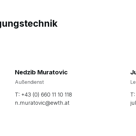
gungstechnik
Nedzib Muratovic
Ju
Außendienst
Le
T: +43 (0) 660 11 10 118
T:
n.muratovic@ewth.at
ju