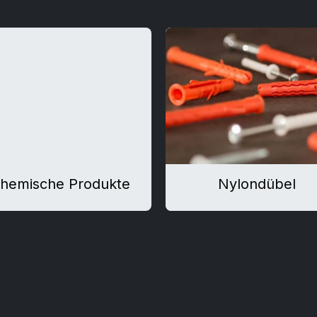
hemische Produkte
Nylondübel
Nylondübel