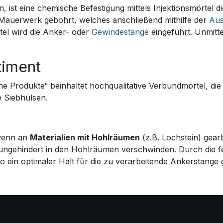
ist eine chemische Befestigung mittels Injektionsmörtel di
 Mauerwerk gebohrt, welches anschließend mithilfe der
Aus
el wird die Anker- oder
Gewindestange
eingeführt. Unmitt
timent
he Produkte“ beinhaltet hochqualitative Verbundmörtel, di
 Siebhülsen.
 wenn an
Materialien mit Hohlräumen
(z.B. Lochstein) gearb
 ungehindert in den Hohlräumen verschwinden. Durch die fe
so ein optimaler Halt für die zu verarbeitende Ankerstange g