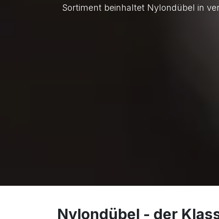
Sortiment beinhaltet Nylondübel in 
Nylondübel - der Klas