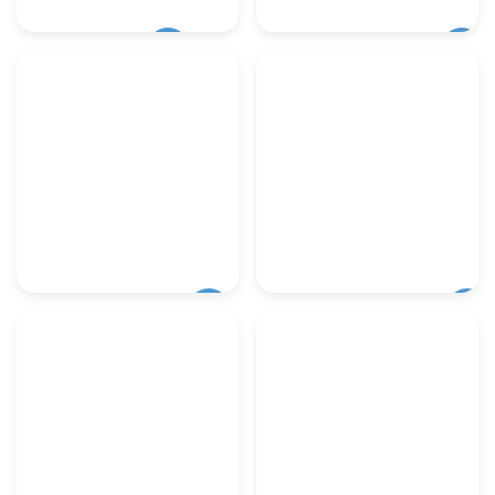
PV-Module
Batteriespeicher
Wechselrichter
Montagesysteme