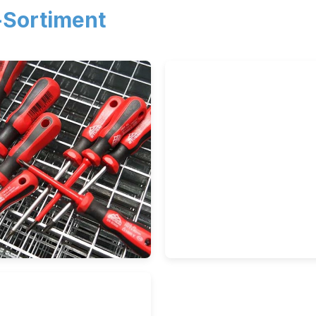
Sortiment
hraubenzieher &
Zangen
usschlüssel