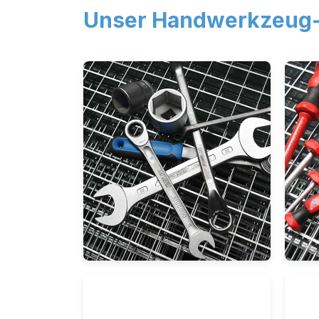
Unser Handwerkzeug-
Schraubenschlüssel-
Sc
& Steckschlüssel
Inb