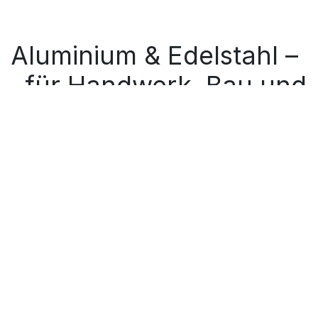
Aluminium & Edelstahl –
für Handwerk, Bau und
Industrie
Ob leichte Konstruktionen, robuste Geländer oder
präzise Maschinenbauteile – in unserem
Sortiment finden Sie hochwertige Lösungen aus
Aluminium
und
Niro
(Edelstahl) für nahezu jedes
Einsatzgebiet. Als zuverlässiger Partner für