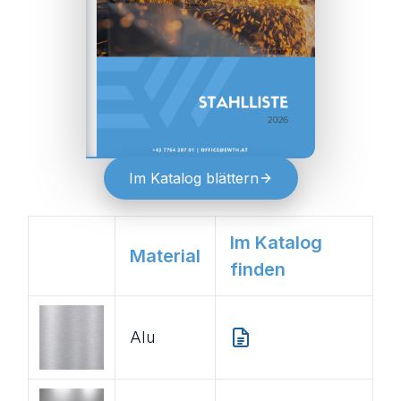
Im Katalog blättern
Im Katalog
Material
finden
Alu