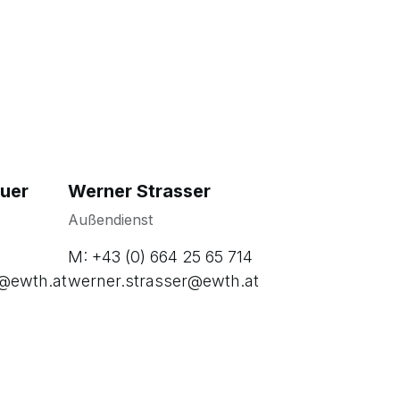
uer
Werner Strasser
Außendienst
M: +43 (0) 664 25 65 714
r@ewth.at
werner.strasser@ewth.at