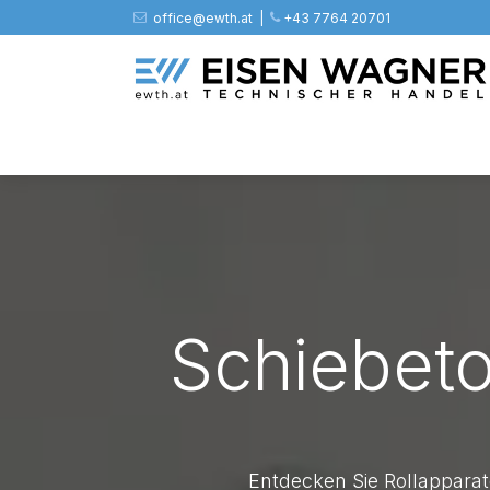
Zum Inhalt springen
office@ewth.at | ​​​
+43 7764 20701
Shop
PV
Stahl
Zäune
Werkz
Schiebet
Entdecken Sie Rollappara