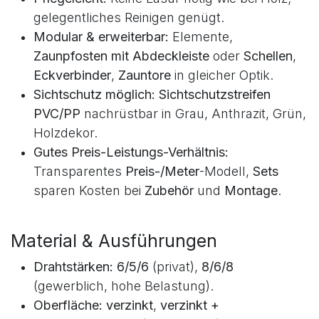
witterungsbeständig.
Hohe Stabilität:
Doppelter Horizontalstab
sorgt für maximale Steifigkeit.
Pflegeleicht:
Keine Lasur nötig wie bei Holz;
gelegentliches Reinigen genügt.
Modular & erweiterbar:
Elemente,
Zaunpfosten mit Abdeckleiste
oder
Schellen
,
Eckverbinder
,
Zauntore
in gleicher Optik.
Sichtschutz möglich:
Sichtschutzstreifen
PVC/PP
nachrüstbar in Grau, Anthrazit, Grün,
Holzdekor.
Gutes Preis-Leistungs-Verhältnis:
Transparentes
Preis-/Meter
-Modell,
Sets
sparen Kosten bei
Zubehör
und
Montage
.
Material & Ausführungen