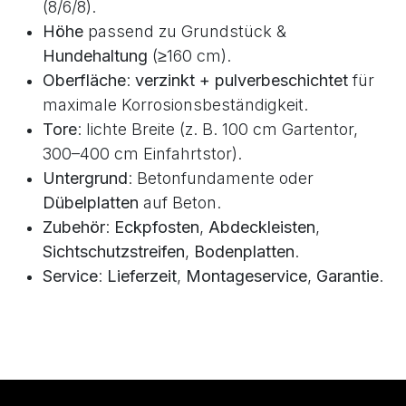
Kaufberatung & Checkliste
Einsatzbereich
: privat (6/5/6) vs. gewerblich
(8/6/8).
Höhe
passend zu Grundstück &
Hundehaltung
(≥160 cm).
Oberfläche
:
verzinkt + pulverbeschichtet
für
maximale Korrosionsbeständigkeit.
Tore
: lichte Breite (z. B. 100 cm Gartentor,
300–400 cm Einfahrtstor).
Untergrund
: Betonfundamente oder
Dübelplatten
auf Beton.
Zubehör
:
Eckpfosten
,
Abdeckleisten
,
Sichtschutzstreifen
,
Bodenplatten
.
Service
:
Lieferzeit
,
Montageservice
,
Garantie
.