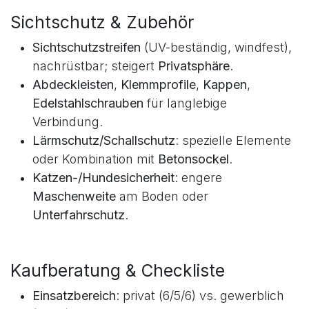
Werkzeug
(Beton, Bohrer, Ratsche, Flex für
Kürzungen).
Sichtschutz & Zubehör
Sichtschutzstreifen
(UV-beständig, windfest),
nachrüstbar; steigert
Privatsphäre
.
Abdeckleisten
,
Klemmprofile
,
Kappen
,
Edelstahlschrauben
für langlebige
Verbindung.
Lärmschutz/Schallschutz
: spezielle Elemente
oder Kombination mit
Betonsockel
.
Katzen-/Hundesicherheit
: engere
Maschenweite
am Boden oder
Unterfahrschutz
.