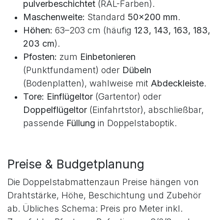
Drahtstärken:
6/5/6
(privat),
8/6/8
(gewerblich, hohe Belastung).
Oberfläche:
verzinkt
,
verzinkt +
pulverbeschichtet
(RAL-Farben).
Maschenweite:
Standard
50×200 mm
.
Höhen:
63–203 cm (häufig
123, 143, 163, 183,
203 cm
).
Pfosten:
zum
Einbetonieren
(Punktfundament) oder
Dübeln
(Bodenplatten), wahlweise mit
Abdeckleiste
.
Tore:
Einflügeltor
(Gartentor) oder
Doppelflügeltor
(Einfahrtstor), abschließbar,
passende
Füllung
in Doppelstaboptik.
Preise & Budgetplanung