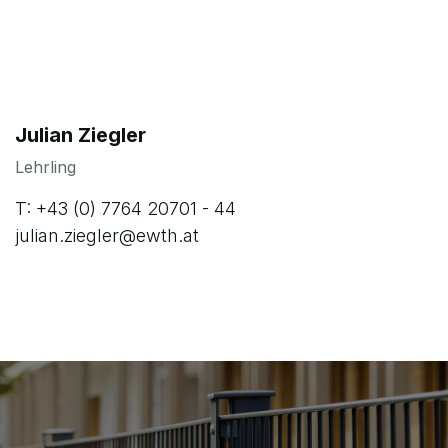
Außendienst
T: +43 (0) 660 11 10 118
nedzib.muratovic@ewth.at
Julian Ziegler
Lehrling
T: +43 (0) 7764 20701 - 44
julian.ziegler@ewth.at