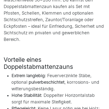
das modulare Zaunsystem überzeugt durch
stabile Zaunpfosten, variable Zaunhöhen (z. B.
100, 120, 140, 160, 180, 200 cm) und gängige
Maschenweite 50×200 mm. Du kannst den
Doppelstabmattenzaun kaufen als Set mit
Pfosten, Schellen, Klemmen und optionalen
Sichtschutzstreifen, Zauntor/Toranlage oder
Eckpfosten – ideal für Einfriedung, Sicherheit und
Sichtschutz im privaten und gewerblichen
Bereich.
Vorteile eines
Doppelstabmattenzauns
Extrem langlebig:
Feuerverzinkte Stäbe,
optional
pulverbeschichtet
, korrosions- und