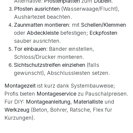
prüfen).
Fundamente setzen
: Punktfundamente ca.
30×30×80 cm (je nach Bodenfrost);
Alternative:
Pfostenplatten
zum
Dübeln
.
Pfosten ausrichten
(Wasserwaage/Flucht),
Aushärtezeit beachten.
Zaunmatten montieren
: mit
Schellen/Klemmen
oder
Abdeckleiste
befestigen;
Eckpfosten
sauber ausrichten.
Tor einbauen
: Bänder einstellen,
Schloss/Drücker montieren.
Sichtschutzstreifen einziehen
(falls
gewünscht), Abschlussleisten setzen.
Montagezeit
ist kurz dank Systembauweise;
Profis bieten
Montageservice
zu Pauschalpreisen.
Für DIY:
Montageanleitung
,
Materialliste
und