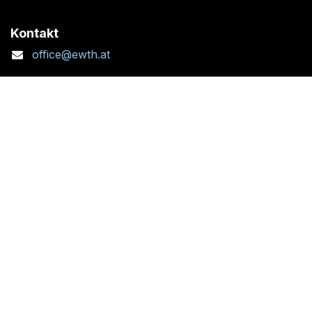
Kontakt
office@ewth.at
+43 7764 2070 1
Kontaktformular
Standort + Öffnungszeiten
Folgen Sie uns: