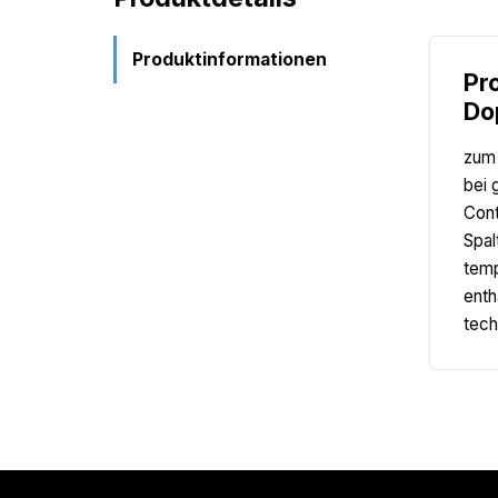
Produktinformationen
Pr
Do
zum 
bei 
Cont
Spal
temp
enth
tech