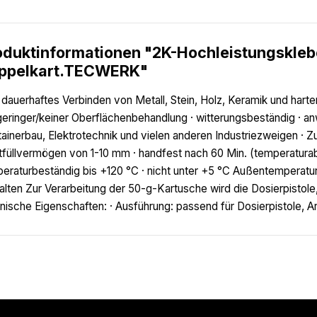
oduktinformationen "2K-Hochleistungskleb
ppelkart.TECWERK"
dauerhaftes Verbinden von Metall, Stein, Holz, Keramik und harten
geringer/keiner Oberflächenbehandlung · witterungsbeständig · a
ainerbau, Elektrotechnik und vielen anderen Industriezweigen · Z
tfüllvermögen von 1-10 mm · handfest nach 60 Min. (temperaturab
eraturbeständig bis +120 °C · nicht unter +5 °C Außentemperatur
alten Zur Verarbeitung der 50-g-Kartusche wird die Dosierpistole
nische Eigenschaften: · Ausführung: passend für Dosierpistole, Ar