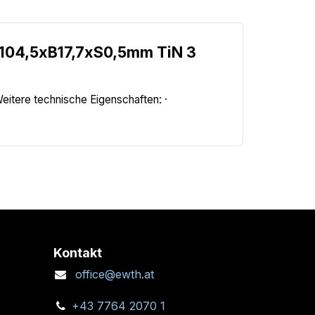
L104,5xB17,7xS0,5mm TiN 3
Weitere technische Eigenschaften: ·
Kontakt
office@ewth.at
+43 7764 2070 1