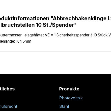
oduktinformationen "Abbrechhakenklinge 
llbruchstellen 10 St./Spender"
Cuttermesser · eisgehärtet VE = 1 Sicherheitsspender à 10 Stück 
genlänge: 104,5mm
tliches
Produkte
Photovoltaik
rufsrecht
Stahl