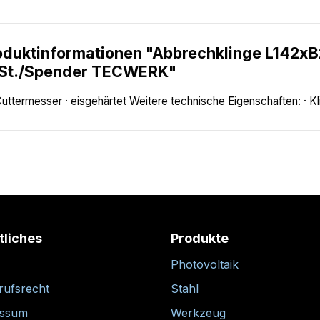
oduktinformationen "Abbrechklinge L142xB
 St./Spender TECWERK"
Cuttermesser · eisgehärtet Weitere technische Eigenschaften: · 
tliches
Produkte
Photovoltaik
rufsrecht
Stahl
essum
Werkzeug