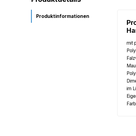
Produktinformationen
Pr
Ha
mit 
Poly
Falz
Maue
Poly
Dime
im L
Eige
Farb