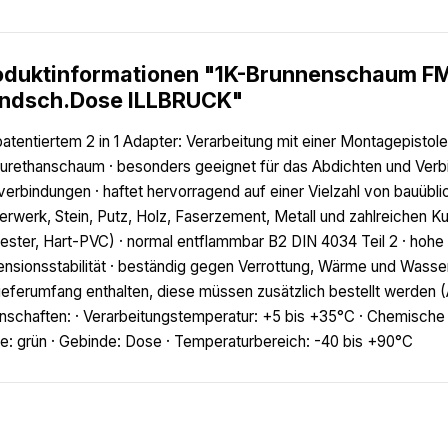
oduktinformationen "1K-Brunnenschaum FM
ndsch.Dose ILLBRUCK"
patentiertem 2 in 1 Adapter: Verarbeitung mit einer Montagepisto
urethanschaum · besonders geeignet für das Abdichten und Ver
verbindungen · haftet hervorragend auf einer Vielzahl von bauübl
rwerk, Stein, Putz, Holz, Faserzement, Metall und zahlreichen K
ester, Hart-PVC) · normal entflammbar B2 DIN 4034 Teil 2 · ho
nsionsstabilität · beständig gegen Verrottung, Wärme und Wasser
ieferumfang enthalten, diese müssen zusätzlich bestellt werden 
nschaften: · Verarbeitungstemperatur: +5 bis +35°C · Chemische B
e: grün · Gebinde: Dose · Temperaturbereich: -40 bis +90°C