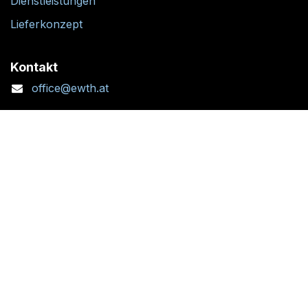
Dienstleistungen
Lieferkonzept
Kontakt
office@ewth.at
+43 7764 2070 1
Kontaktformular
Standort + Öffnungszeiten
Folgen Sie uns: