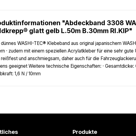
oduktinformationen "Abdeckband 3308 W
ldkrepp® glatt gelb L.50m B.30mm Rl.KIP"
 dünnes WASHI-TEC® Klebeband aus original japanischem WASH
rn · zudem mit einem speziellen Acrylatkleber für eine sehr gute 
 reißfest und anschmiegsam, daher auch für die Fahrzeuglackie
ens geeignet Weitere technische Eigenschaften: · Gesamtdicke: 0
ebkraft: 1,6 N / 10mm
tliches
Produkte