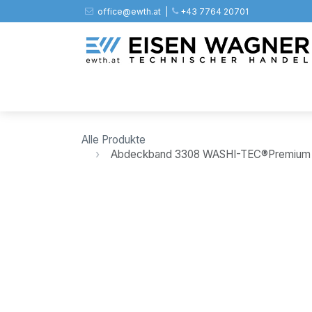
Zum Inhalt springen
office@ewth.at | ​​​
+43 7764 20701
Shop
PV
Stahl
Zäune
Werkz
Alle Produkte
Abdeckband 3308 WASHI-TEC®Premium Pl