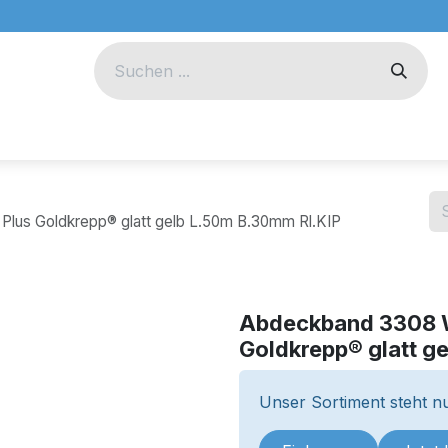
eug
Technik
Unternehmen
us Goldkrepp® glatt gelb L.50m B.30mm Rl.KIP
Abdeckband 3308 
Goldkrepp® glatt g
Unser Sortiment steht nu