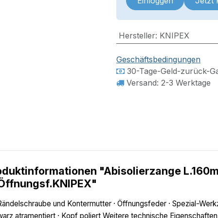
Einloggen
Jetzt
Hersteller
:
KNIPEX
Geschäftsbedingungen
30-Tage-Geld-zurück-Ga
Versand: 2-3 Werktage
oduktinformationen "Abisolierzange L.160
Öffnungsf.KNIPEX"
Rändelschraube und Kontermutter · Öffnungsfeder · Spezial-Werk
arz atramentiert · Kopf poliert Weitere technische Eigenschaften: