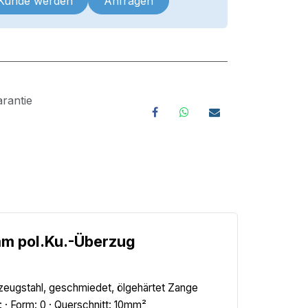
 Kunde werden
Anfragen
rantie
mm pol.Ku.-Überzug
zeugstahl, geschmiedet, ölgehärtet Zange
 · Form: 0 · Querschnitt: 10mm²