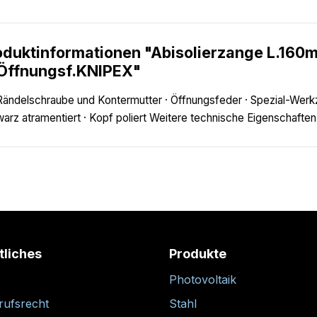
oduktinformationen "Abisolierzange L.160
Öffnungsf.KNIPEX"
Rändelschraube und Kontermutter · Öffnungsfeder · Spezial-Werk
arz atramentiert · Kopf poliert Weitere technische Eigenschaften:
tliches
Produkte
Photovoltaik
rufsrecht
Stahl