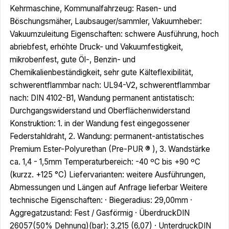
Kehrmaschine, Kommunalfahrzeug: Rasen- und
Böschungsmäher, Laubsauger/sammler, Vakuumheber:
Vakuumzuleitung Eigenschaften: schwere Ausführung, hoch
abriebfest, erhöhte Druck- und Vakuumfestigkeit,
mikrobenfest, gute Öl-, Benzin- und
Chemikalienbeständigkeit, sehr gute Kälteflexibilität,
schwerentflammbar nach: UL94-V2, schwerentflammbar
nach: DIN 4102-B1, Wandung permanent antistatisch:
Durchgangswiderstand und Oberflächenwiderstand
Konstruktion: 1. in der Wandung fest eingegossener
Federstahldraht, 2. Wandung: permanent-antistatisches
Premium Ester-Polyurethan (Pre-PUR ® ), 3. Wandstärke
ca. 1,4 - 1,5mm Temperaturbereich: -40 ºC bis +90 ºC
(kurzz. +125 °C) Liefervarianten: weitere Ausführungen,
Abmessungen und Längen auf Anfrage lieferbar Weitere
technische Eigenschaften: · Biegeradius: 29,00mm ·
Aggregatzustand: Fest / Gasförmig · ÜberdruckDIN
26057(50% Dehnung)(bar): 3,215 (6,07) · UnterdruckDIN