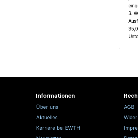
eing
3. W
Ausf
35,0
Unte
Informationen
Rech
Über uns
AGB
Aktuelles
Wider
Karriere bei EWTH
Impr