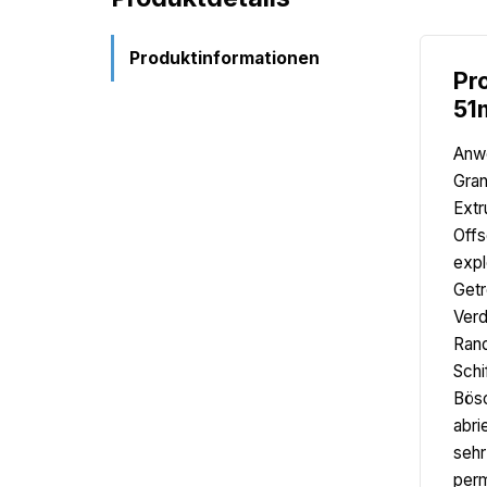
Produktinformationen
Pr
51
Anwe
Gran
Extr
Offs
expl
Getr
Verd
Rand
Schi
Bösc
abri
sehr
perm