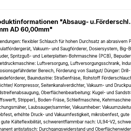
oduktinformationen "Absaug- u.Förderschl
mm AD 60,00mm"
ndungen: flexibler Schlauch für hohen Durchsatz an abrasivem Pu
ulatfördergerät, Vakuum- und Saugförderer, Dosiersystem, Big-Ba
uder, Spritzguß- und Leiterplatten-Bohrmaschine (PCB), Bepuder
etdruckmaschine: Luftversorgung, Luftversorgungsschrank, Indus
osionsgefährdeter Bereich, Förderung von Saatgut/ Dünger: Dril
eideförderer, Bauindustrie: Straßenfräse, Rohstoff Förderschlauc
ichter/ Kompressor, Seitenkanalverdichter, Vakuum- und Druckp
streifenabsaugung, Oberflächenbearbeitung: Kugel- und Sandstrah
ffswerft, Stripper), Boden-Fräse, Schleifmaschine, Kehrmaschi
hungsmäher, Laubsauger/sammler, Vakuumheber: Vakuumzuleitun
ebfest, erhöhte Druck- und Vakuumfestigkeit, mikrobenfest, gute 
 gute Kälteflexibilität, schwerentflammbar nach: UL94-V2, sch
anent antistatisch: Durchgangswiderstand und Oberflächenwiders