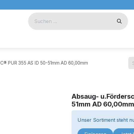
eug
Technik
Unternehmen
DUC® PUR 355 AS ID 50-51mm AD 60,00mm
Absaug- u.Förders
51mm AD 60,00m
Unser Sortiment steht nu