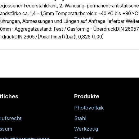
egossener Federstahldraht, 2. Wandung: permanent-antistatisch
andstärke ca. 1,4 - 1,5mm Temperaturbereich: -40 ºC bis +90 ºC (
ührungen, Abmessungen und Längen auf Anfrage lieferbar Weitere
0mm · Aggregatzustand: Fest / Gasförmig · ÜberdruckDIN 26057
rdruckDIN 26057(Axial fixiert)(bar): 0,825 (1,00)
tliches
Produkte
Photovoltaik
rufsrecht
Stahl
essum
Werkzeug