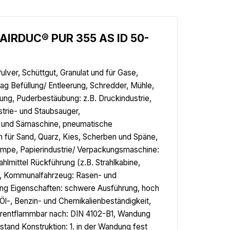
.AIRDUC® PUR 355 AS ID 50-
lver, Schüttgut, Granulat und für Gase,
g Befüllung/ Entleerung, Schredder, Mühle,
ung, Puderbestäubung: z.B. Druckindustrie,
trie- und Staubsauger,
l- und Sämaschine, pneumatische
h für Sand, Quarz, Kies, Scherben und Späne,
umpe, Papierindustrie/ Verpackungsmaschine:
lmittel Rückführung (z.B. Strahlkabine,
ne, Kommunalfahrzeug: Rasen- und
g Eigenschaften: schwere Ausführung, hoch
Öl-, Benzin- und Chemikalienbeständigkeit,
werentflammbar nach: DIN 4102-B1, Wandung
tand Konstruktion: 1. in der Wandung fest