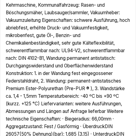
Kehrmaschine, Kommunalfahrzeug: Rasen- und
Böschungsmäher, Laubsauger/sammler, Vakuumheber:
Vakuumzuleitung Eigenschaften: schwere Ausführung, hoch
abriebfest, erhöhte Druck- und Vakuumfestigkeit,
mikrobenfest, gute Öl-, Benzin- und
Chemikalienbeständigkeit, sehr gute Kälteflexibilität,
schwerentflammbar nach: UL94-V2, schwerentflammbar
nach: DIN 4102-B1, Wandung permanent antistatisch:
Durchgangswiderstand und Oberflächenwiderstand
Konstruktion: 1. in der Wandung fest eingegossener
Federstahldraht, 2. Wandung: permanent-antistatisches
Premium Ester-Polyurethan (Pre-PUR ® ), 3. Wandstärke
ca. 1,4 - 1,5mm Temperaturbereich: -40 ºC bis +90 ºC
(kurzz. +125 °C) Liefervarianten: weitere Ausführungen,
Abmessungen und Längen auf Anfrage lieferbar Weitere
technische Eigenschaften: · Biegeradius: 66,00mm ·
Aggregatzustand: Fest / Gasförmig · ÜberdruckDIN
26057(50% Dehnung)(bar): 1,685 (3,15) · UnterdruckDIN