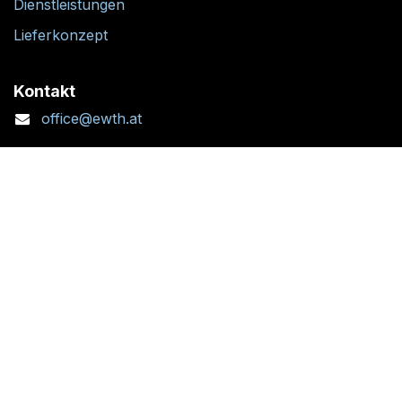
Dienstleistungen
Lieferkonzept
Kontakt
office@ewth.at
+43 7764 2070 1
Kontaktformular
Standort + Öffnungszeiten
Folgen Sie uns: