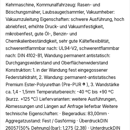
Kehrmaschine, Kommunalfahrzeug: Rasen- und
Böschungsmäher, Laubsauger/sammler, Vakuumheber:
Vakuumzuleitung Eigenschaften: schwere Ausführung, hoch
abriebfest, erhöhte Druck- und Vakuumfestigkeit,
mikrobenfest, gute Öl-, Benzin- und
Chemikalienbeständigkeit, sehr gute Kälteflexibilität,
schwerentflammbar nach: UL94-V2, schwerentflammbar
nach: DIN 4102-B1, Wandung permanent antistatisch:
Durchgangswiderstand und Oberflächenwiderstand
Konstruktion: 1. in der Wandung fest eingegossener
Federstahldraht, 2. Wandung: permanent-antistatisches
Premium Ester-Polyurethan (Pre-PUR ® ), 3. Wandstärke
ca. 1,4 - 1,5mm Temperaturbereich: -40 ºC bis +90 ºC
(kurzz. +125 °C) Liefervarianten: weitere Ausführungen,
Abmessungen und Längen auf Anfrage lieferbar Weitere
technische Eigenschaften: · Biegeradius: 83,00mm ·
Aggregatzustand: Fest / Gasförmig · ÜberdruckDIN
26057(50% Dehnung)(bar): 1,275 (2,38) · UnterdruckDIN