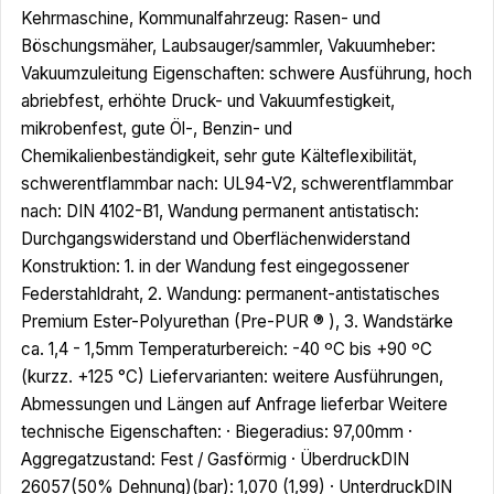
Kehrmaschine, Kommunalfahrzeug: Rasen- und
Böschungsmäher, Laubsauger/sammler, Vakuumheber:
Vakuumzuleitung Eigenschaften: schwere Ausführung, hoch
abriebfest, erhöhte Druck- und Vakuumfestigkeit,
mikrobenfest, gute Öl-, Benzin- und
Chemikalienbeständigkeit, sehr gute Kälteflexibilität,
schwerentflammbar nach: UL94-V2, schwerentflammbar
nach: DIN 4102-B1, Wandung permanent antistatisch:
Durchgangswiderstand und Oberflächenwiderstand
Konstruktion: 1. in der Wandung fest eingegossener
Federstahldraht, 2. Wandung: permanent-antistatisches
Premium Ester-Polyurethan (Pre-PUR ® ), 3. Wandstärke
ca. 1,4 - 1,5mm Temperaturbereich: -40 ºC bis +90 ºC
(kurzz. +125 °C) Liefervarianten: weitere Ausführungen,
Abmessungen und Längen auf Anfrage lieferbar Weitere
technische Eigenschaften: · Biegeradius: 97,00mm ·
Aggregatzustand: Fest / Gasförmig · ÜberdruckDIN
26057(50% Dehnung)(bar): 1,070 (1,99) · UnterdruckDIN