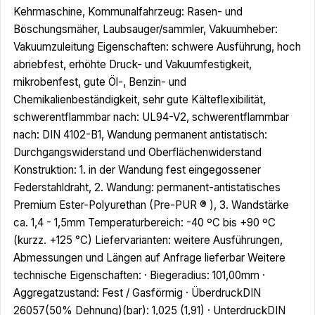
Kehrmaschine, Kommunalfahrzeug: Rasen- und
Böschungsmäher, Laubsauger/sammler, Vakuumheber:
Vakuumzuleitung Eigenschaften: schwere Ausführung, hoch
abriebfest, erhöhte Druck- und Vakuumfestigkeit,
mikrobenfest, gute Öl-, Benzin- und
Chemikalienbeständigkeit, sehr gute Kälteflexibilität,
schwerentflammbar nach: UL94-V2, schwerentflammbar
nach: DIN 4102-B1, Wandung permanent antistatisch:
Durchgangswiderstand und Oberflächenwiderstand
Konstruktion: 1. in der Wandung fest eingegossener
Federstahldraht, 2. Wandung: permanent-antistatisches
Premium Ester-Polyurethan (Pre-PUR ® ), 3. Wandstärke
ca. 1,4 - 1,5mm Temperaturbereich: -40 ºC bis +90 ºC
(kurzz. +125 °C) Liefervarianten: weitere Ausführungen,
Abmessungen und Längen auf Anfrage lieferbar Weitere
technische Eigenschaften: · Biegeradius: 101,00mm ·
Aggregatzustand: Fest / Gasförmig · ÜberdruckDIN
26057(50% Dehnung)(bar): 1,025 (1,91) · UnterdruckDIN