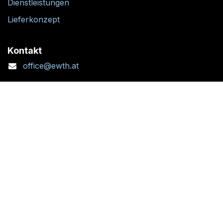
Dienstleistungen
Lieferkonzept
Kontakt
office@ewth.at
+43 7764 2070 1
Kontaktformular
Standort + Öffnungszeiten
Folgen Sie uns: