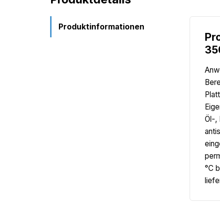
Produktinformationen
Pr
35
Anwe
Bere
Plat
Eige
Öl-,
anti
eing
perm
°C b
lief