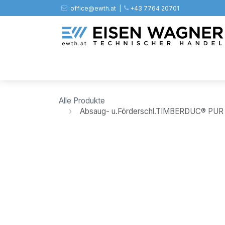
Zum Inhalt springen
office@ewth.at | ​​​
+43 7764 20701
Shop
PV
Stahl
Zäune
Werkz
Alle Produkte
Absaug- u.Förderschl.TIMBERDUC® PUR