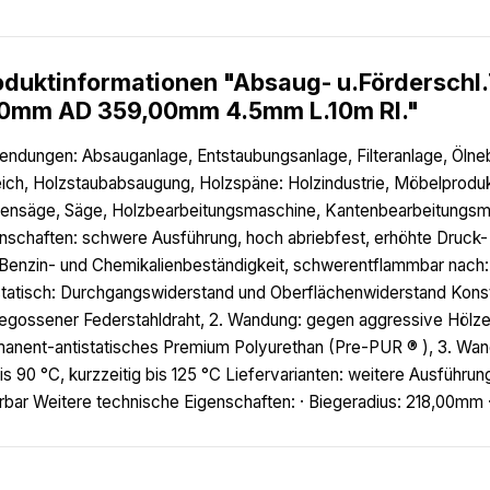
oduktinformationen "Absaug- u.Fördersch
0mm AD 359,00mm 4.5mm L.10m Rl."
ndungen: Absauganlage, Entstaubungsanlage, Filteranlage, Ölne
ich, Holzstaubabsaugung, Holzspäne: Holzindustrie, Möbelprodu
tensäge, Säge, Holzbearbeitungsmaschine, Kantenbearbeitungsm
nschaften: schwere Ausführung, hoch abriebfest, erhöhte Druck-
 Benzin- und Chemikalienbeständigkeit, schwerentflammbar nac
statisch: Durchgangswiderstand und Oberflächenwiderstand Konstr
egossener Federstahldraht, 2. Wandung: gegen aggressive Hölze
anent-antistatisches Premium Polyurethan (Pre-PUR ® ), 3. Wan
is 90 °C, kurzzeitig bis 125 °C Liefervarianten: weitere Ausfüh
erbar Weitere technische Eigenschaften: · Biegeradius: 218,00mm