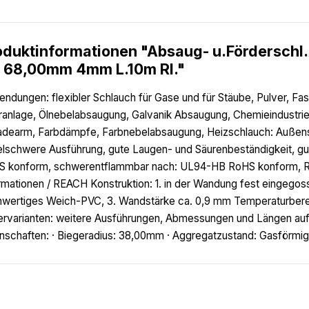
oduktinformationen "Absaug- u.Fördersch
 68,00mm 4mm L.10m Rl."
ndungen: flexibler Schlauch für Gase und für Stäube, Pulver, Fa
eranlage, Ölnebelabsaugung, Galvanik Absaugung, Chemieindustr
adearm, Farbdämpfe, Farbnebelabsaugung, Heizschlauch: Außens
elschwere Ausführung, gute Laugen- und Säurenbeständigkeit, gut
S konform, schwerentflammbar nach: UL94-HB RoHS konform, R
rmationen / REACH Konstruktion: 1. in der Wandung fest eingegos
wertiges Weich-PVC, 3. Wandstärke ca. 0,9 mm Temperaturberei
ervarianten: weitere Ausführungen, Abmessungen und Längen auf 
nschaften: · Biegeradius: 38,00mm · Aggregatzustand: Gasförmig