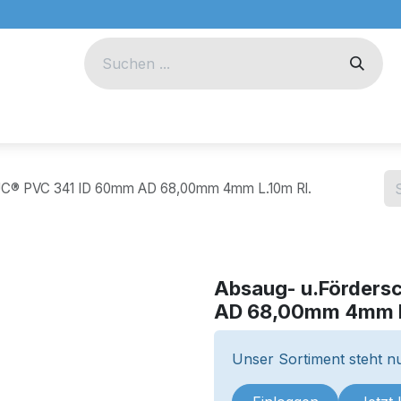
eug
Technik
Unternehmen
DUC® PVC 341 ID 60mm AD 68,00mm 4mm L.10m Rl.
Absaug- u.Förders
AD 68,00mm 4mm L
Unser Sortiment steht nu