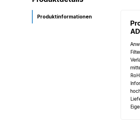
Produktinformationen
Pr
AD
Anwe
Filt
Verl
mitt
RoH
Info
hoch
Lief
Eige