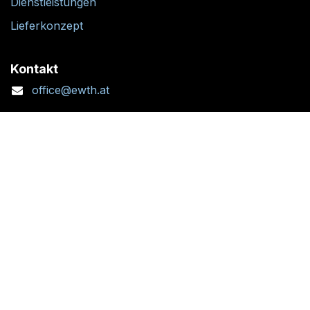
Dienstleistungen
Lieferkonzept
Kontakt
office@ewth.at
+43 7764 2070 1
Kontaktformular
Standort + Öffnungszeiten
Folgen Sie uns: