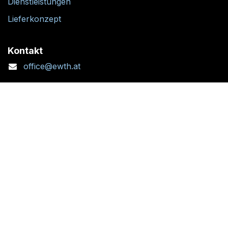
Dienstleistungen
Lieferkonzept
Kontakt
office@ewth.at
+43 7764 2070 1
Kontaktformular
Standort + Öffnungszeiten
Folgen Sie uns: