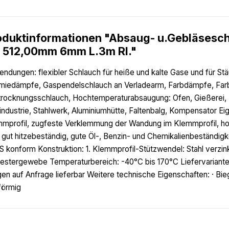
oduktinformationen "Absaug- u.Gebläsesc
 512,00mm 6mm L.3m Rl."
ndungen: flexibler Schlauch für heiße und kalte Gase und für Stä
iedämpfe, Gaspendelschlauch an Verladearm, Farbdämpfe, Far
trocknungsschlauch, Hochtemperaturabsaugung: Ofen, Gießerei, 
industrie, Stahlwerk, Aluminiumhütte, Faltenbalg, Kompensator E
mprofil, zugfeste Verklemmung der Wandung im Klemmprofil, hochf
 gut hitzebeständig, gute Öl-, Benzin- und Chemikalienbeständigk
 konform Konstruktion: 1. Klemmprofil-Stützwendel: Stahl verzi
estergewebe Temperaturbereich: -40°C bis 170°C Liefervariant
en auf Anfrage lieferbar Weitere technische Eigenschaften: · Bi
förmig