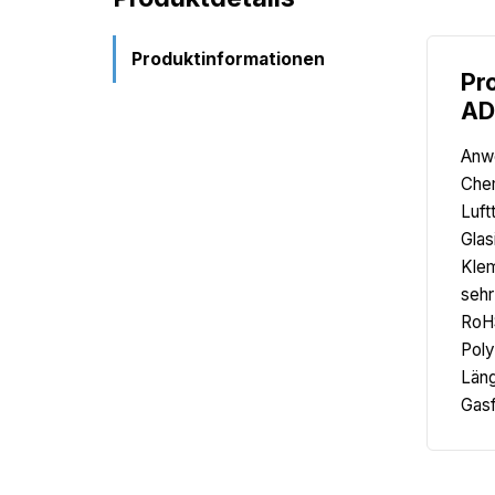
Produktinformationen
Pr
AD
Anwe
Chem
Luft
Glas
Klem
sehr
RoHS
Poly
Läng
Gas