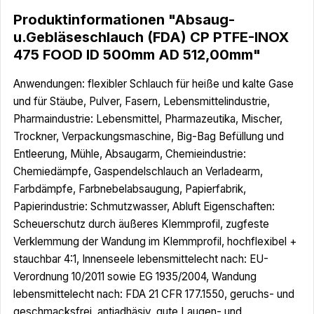
Produktinformationen "Absaug-
u.Gebläseschlauch (FDA) CP PTFE-INOX
475 FOOD ID 500mm AD 512,00mm"
Anwendungen: flexibler Schlauch für heiße und kalte Gase
und für Stäube, Pulver, Fasern, Lebensmittelindustrie,
Pharmaindustrie: Lebensmittel, Pharmazeutika, Mischer,
Trockner, Verpackungsmaschine, Big-Bag Befüllung und
Entleerung, Mühle, Absaugarm, Chemieindustrie:
Chemiedämpfe, Gaspendelschlauch an Verladearm,
Farbdämpfe, Farbnebelabsaugung, Papierfabrik,
Papierindustrie: Schmutzwasser, Abluft Eigenschaften:
Scheuerschutz durch äußeres Klemmprofil, zugfeste
Verklemmung der Wandung im Klemmprofil, hochflexibel +
stauchbar 4:1, Innenseele lebensmittelecht nach: EU-
Verordnung 10/2011 sowie EG 1935/2004, Wandung
lebensmittelecht nach: FDA 21 CFR 177.1550, geruchs- und
geschmacksfrei, antiadhäsiv, gute Laugen- und