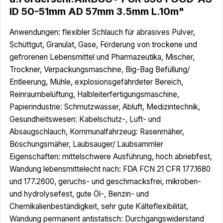
ID 50-51mm AD 57mm 3.5mm L.10m"
Anwendungen: flexibler Schlauch für abrasives Pulver,
Schüttgut, Granulat, Gase, Förderung von trockene und
gefrorenen Lebensmittel und Pharmazeutika, Mischer,
Trockner, Verpackungsmaschine, Big-Bag Befüllung/
Entleerung, Mühle, explosionsgefährdeter Bereich,
Reinraumbelüftung, Halbleiterfertigungsmaschine,
Papierindustrie: Schmutzwasser, Abluft, Medizintechnik,
Gesundheitswesen: Kabelschutz-, Luft- und
Absaugschlauch, Kommunalfahrzeug: Rasenmäher,
Böschungsmäher, Laubsauger/ Laubsammler
Eigenschaften: mittelschwere Ausführung, hoch abriebfest,
Wandung lebensmittelecht nach: FDA FCN 21 CFR 177.1680
und 177.2600, geruchs- und geschmacksfrei, mikroben-
und hydrolysefest, gute Öl-, Benzin- und
Chemikalienbeständigkeit, sehr gute Kälteflexibilität,
Wandung permanent antistatisch: Durchgangswiderstand