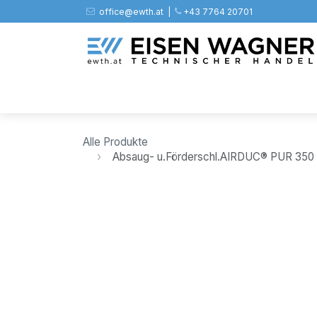
Zum Inhalt springen
office@ewth.at | ​​​
+43 7764 20701
Shop
PV
Stahl
Zäune
Werkz
Alle Produkte
Absaug- u.Förderschl.AIRDUC® PUR 35