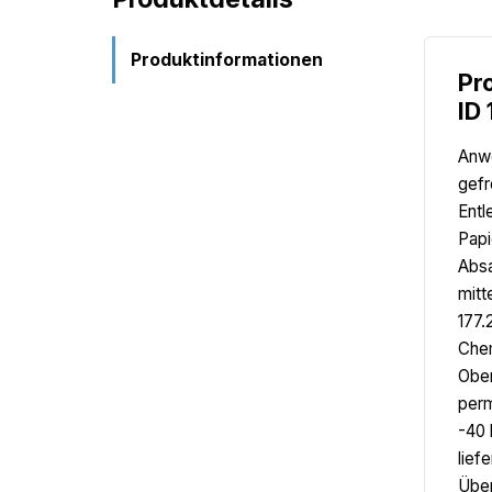
Produktinformationen
Pr
ID
Anwe
gefr
Entl
Papi
Absa
mitt
177.
Chem
Ober
perm
-40 
lief
Über