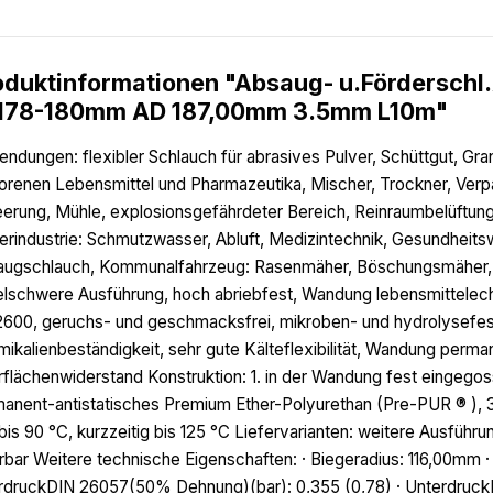
oduktinformationen "Absaug- u.Fördersc
 178-180mm AD 187,00mm 3.5mm L10m"
ndungen: flexibler Schlauch für abrasives Pulver, Schüttgut, Gr
orenen Lebensmittel und Pharmazeutika, Mischer, Trockner, Ver
eerung, Mühle, explosionsgefährdeter Bereich, Reinraumbelüftung
erindustrie: Schmutzwasser, Abluft, Medizintechnik, Gesundheits
ugschlauch, Kommunalfahrzeug: Rasenmäher, Böschungsmäher, 
elschwere Ausführung, hoch abriebfest, Wandung lebensmittelec
2600, geruchs- und geschmacksfrei, mikroben- und hydrolysefest
ikalienbeständigkeit, sehr gute Kälteflexibilität, Wandung perm
flächenwiderstand Konstruktion: 1. in der Wandung fest eingegos
anent-antistatisches Premium Ether-Polyurethan (Pre-PUR ® ), 
bis 90 °C, kurzzeitig bis 125 °C Liefervarianten: weitere Ausfü
erbar Weitere technische Eigenschaften: · Biegeradius: 116,00mm 
druckDIN 26057(50% Dehnung)(bar): 0,355 (0,78) · UnterdruckDIN