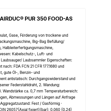
hl.AIRDUC® PUR 350 FOOD-AS
anulat, Gase, Förderung von trockene und
packungsmaschine, Big-Bag Befüllung/
, Halbleiterfertigungsmaschine,
wesen: Kabelschutz-, Luft- und
Laubsauger/ Laubsammler Eigenschaften:
ht nach: FDA FCN 21 CFR 177.1680 und
, gute Öl-, Benzin- und
anent antistatisch: Durchgangswiderstand und
sener Federstahldraht, 2. Wandung:
3. Wandstärke ca. 0,7 mm Temperaturbereich:
hrungen, Abmessungen und Längen auf Anfrage
· Aggregatzustand: Fest / Gasförmig ·
 26057(Axial fixiert)(bar): 0,060 (0,24)