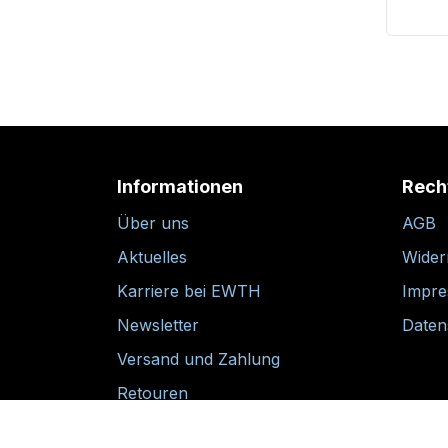
Informationen
Rech
Über uns
AGB
Aktuelles
Wider
Karriere bei EWTH
Impr
Newsletter
Daten
Versand und Zahlung
Retouren
30-tägige Rückgabegarantie