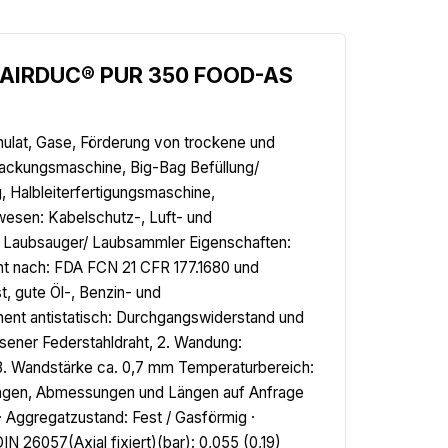
hl.AIRDUC® PUR 350 FOOD-AS
anulat, Gase, Förderung von trockene und
packungsmaschine, Big-Bag Befüllung/
, Halbleiterfertigungsmaschine,
wesen: Kabelschutz-, Luft- und
Laubsauger/ Laubsammler Eigenschaften:
ht nach: FDA FCN 21 CFR 177.1680 und
, gute Öl-, Benzin- und
anent antistatisch: Durchgangswiderstand und
sener Federstahldraht, 2. Wandung:
3. Wandstärke ca. 0,7 mm Temperaturbereich:
hrungen, Abmessungen und Längen auf Anfrage
· Aggregatzustand: Fest / Gasförmig ·
 26057(Axial fixiert)(bar): 0,055 (0,19)