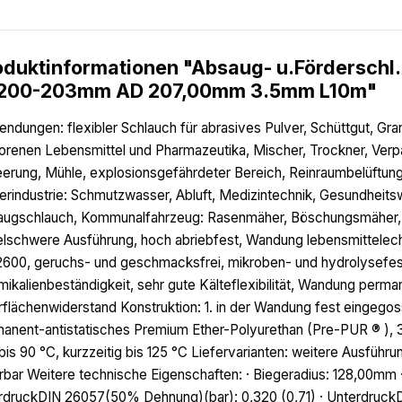
oduktinformationen "Absaug- u.Fördersc
 200-203mm AD 207,00mm 3.5mm L10m"
ndungen: flexibler Schlauch für abrasives Pulver, Schüttgut, Gr
orenen Lebensmittel und Pharmazeutika, Mischer, Trockner, Ver
eerung, Mühle, explosionsgefährdeter Bereich, Reinraumbelüftung
erindustrie: Schmutzwasser, Abluft, Medizintechnik, Gesundheits
ugschlauch, Kommunalfahrzeug: Rasenmäher, Böschungsmäher, 
elschwere Ausführung, hoch abriebfest, Wandung lebensmittelec
2600, geruchs- und geschmacksfrei, mikroben- und hydrolysefest
ikalienbeständigkeit, sehr gute Kälteflexibilität, Wandung perm
flächenwiderstand Konstruktion: 1. in der Wandung fest eingegos
anent-antistatisches Premium Ether-Polyurethan (Pre-PUR ® ), 
bis 90 °C, kurzzeitig bis 125 °C Liefervarianten: weitere Ausfü
erbar Weitere technische Eigenschaften: · Biegeradius: 128,00mm 
druckDIN 26057(50% Dehnung)(bar): 0,320 (0,71) · UnterdruckDIN