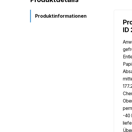
Produktinformationen
Pr
ID
Anwe
gefr
Entl
Papi
Absa
mitt
177.
Chem
Ober
perm
-40 
lief
Über