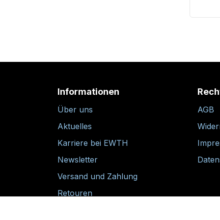
Informationen
Rech
Über uns
AGB
Aktuelles
Wider
Karriere bei EWTH
Impr
Newsletter
Daten
Versand und Zahlung
Retouren
30-tägige Rückgabegarantie