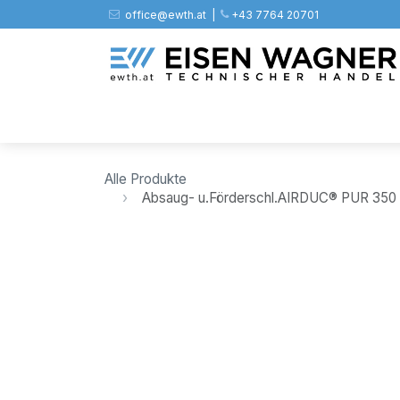
Zum Inhalt springen
office@ewth.at | ​​​
+43 7764 20701
Shop
PV
Stahl
Zäune
Werkz
Alle Produkte
Absaug- u.Förderschl.AIRDUC® PUR 35