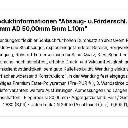
oduktinformationen "Absaug- u.Förderschl
mm AD 50,00mm 5mm L.10m"
ndungen: flexibler Schlauch für hohen Durchsatz an abrasivem Pu
strie- und Staubsauger, explosionsgefährdeter Bereich, Bergwer
ugung, Rohstoff Förderschlauch für Sand, Quarz, Kies, Scherbe
ührung, hoch abriebfest, erhöhte Druck- und Vakuumfestigkeit, g
ikalienbeständigkeit, sehr gute Kälteflexibilität, Wandung elektr
flächenwiderstand Konstruktion: 1. in der Wandung fest eingegos
fähiges Premium Ester-Polyurethan (Pre-PUR ® ), 3. Wandstärke 
iefervarianten: weitere Ausführungen, Abmessungen und Längen a
nschaften: · Biegeradius: 30,00mm · Aggregatzustand: Fest / 
): 1,880 (3,03) · UnterdruckDIN 26057(Axial fixiert)(bar): 0,905 (1