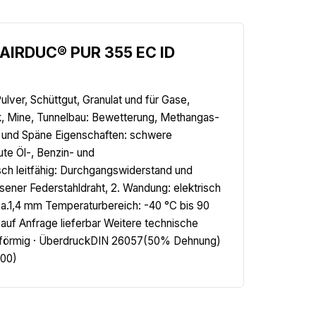
.AIRDUC® PUR 355 EC ID
lver, Schüttgut, Granulat und für Gase,
k, Mine, Tunnelbau: Bewetterung, Methangas-
n und Späne Eigenschaften: schwere
ute Öl-, Benzin- und
isch leitfähig: Durchgangswiderstand und
sener Federstahldraht, 2. Wandung: elektrisch
ca.1,4 mm Temperaturbereich: -40 °C bis 90
uf Anfrage lieferbar Weitere technische
Gasförmig · ÜberdruckDIN 26057(50% Dehnung)
,00)