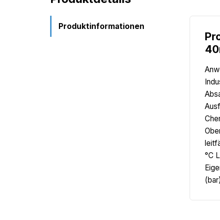
Produktinformationen
Pr
40
Anwe
Indu
Absa
Ausf
Chem
Ober
leit
°C L
Eige
(bar