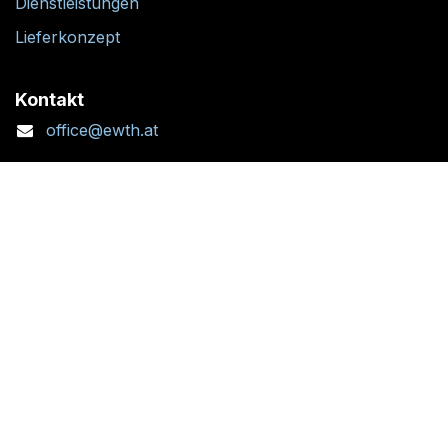
Dienstleistungen
Lieferkonzept
Kontakt
office@ewth.at
+43 7764 2070 1
Kontaktformular
Standort + Öffnungszeiten
Folgen Sie uns: