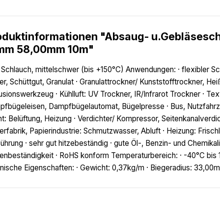
oduktinformationen "Absaug- u.Gebläsesc
mm 58,00mm 10m"
Schlauch, mittelschwer (bis +150°C) Anwendungen: · flexibler Sc
er, Schüttgut, Granulat · Granulattrockner/ Kunststofftrockner, Heiß
usionswerkzeug · Kühlluft: UV Trockner, IR/Infrarot Trockner · Te
fbügeleisen, Dampfbügelautomat, Bügelpresse · Bus, Nutzfahrz
t: Belüftung, Heizung · Verdichter/ Kompressor, Seitenkanalve
erfabrik, Papierindustrie: Schmutzwasser, Abluft · Heizung: Frisc
ührung · sehr gut hitzebeständig · gute Öl-, Benzin- und Chemika
enbeständigkeit · RoHS konform Temperaturbereich: · -40°C bis 1
nische Eigenschaften: · Gewicht: 0,37kg/m · Biegeradius: 33,00