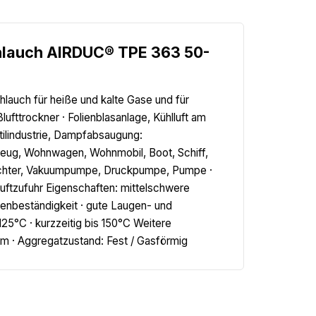
hlauch AIRDUC® TPE 363 50-
hlauch für heiße und kalte Gase und für
lufttrockner · Folienblasanlage, Kühlluft am
xtilindustrie, Dampfabsaugung:
eug, Wohnwagen, Wohnmobil, Boot, Schiff,
rdichter, Vakuumpumpe, Druckpumpe, Pumpe ·
hluftzufuhr Eigenschaften: mittelschwere
lienbeständigkeit · gute Laugen- und
25°C · kurzzeitig bis 150°C Weitere
mm · Aggregatzustand: Fest / Gasförmig