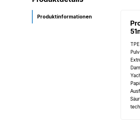
Produktinformationen
Pr
51
TPE 
Pulv
Extr
Damp
Yach
Papi
Ausf
Säur
tech