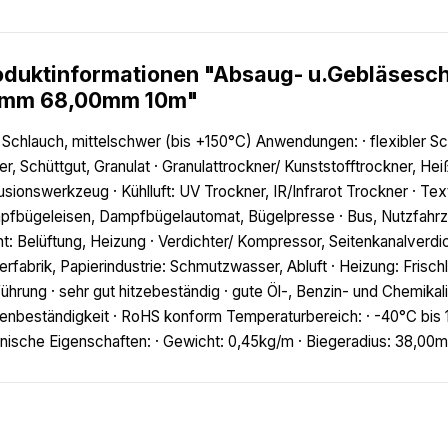
oduktinformationen "Absaug- u.Gebläsesc
mm 68,00mm 10m"
Schlauch, mittelschwer (bis +150°C) Anwendungen: · flexibler Sc
er, Schüttgut, Granulat · Granulattrockner/ Kunststofftrockner, Heiß
usionswerkzeug · Kühlluft: UV Trockner, IR/Infrarot Trockner · Te
fbügeleisen, Dampfbügelautomat, Bügelpresse · Bus, Nutzfahrz
t: Belüftung, Heizung · Verdichter/ Kompressor, Seitenkanalve
erfabrik, Papierindustrie: Schmutzwasser, Abluft · Heizung: Frisc
ührung · sehr gut hitzebeständig · gute Öl-, Benzin- und Chemika
enbeständigkeit · RoHS konform Temperaturbereich: · -40°C bis 1
nische Eigenschaften: · Gewicht: 0,45kg/m · Biegeradius: 38,00