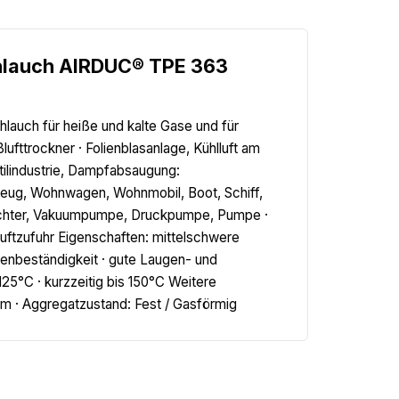
hlauch AIRDUC® TPE 363
hlauch für heiße und kalte Gase und für
lufttrockner · Folienblasanlage, Kühlluft am
xtilindustrie, Dampfabsaugung:
eug, Wohnwagen, Wohnmobil, Boot, Schiff,
rdichter, Vakuumpumpe, Druckpumpe, Pumpe ·
hluftzufuhr Eigenschaften: mittelschwere
lienbeständigkeit · gute Laugen- und
25°C · kurzzeitig bis 150°C Weitere
mm · Aggregatzustand: Fest / Gasförmig