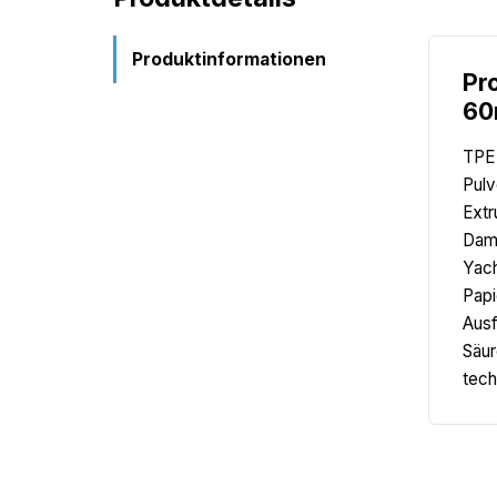
Produktinformationen
Pr
60
TPE 
Pulv
Extr
Damp
Yach
Papi
Ausf
Säur
tech