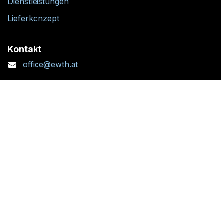
Dienstleistungen
Lieferkonzept
Kontakt
office@ewth.at
+43 7764 2070 1
Kontaktformular
Standort + Öffnungszeiten
Folgen Sie uns: