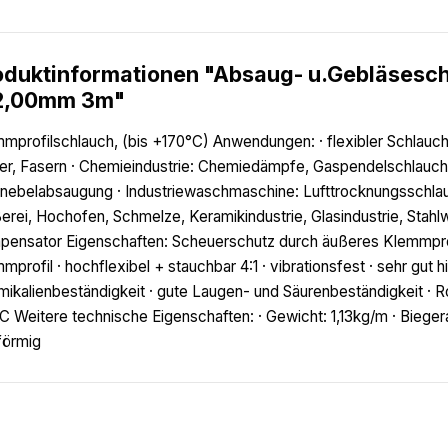
oduktinformationen "Absaug- u.Gebläsesc
2,00mm 3m"
mprofilschlauch, (bis +170°C) Anwendungen: · flexibler Schlauch 
er, Fasern · Chemieindustrie: Chemiedämpfe, Gaspendelschlauc
nebelabsaugung · Industriewaschmaschine: Lufttrocknungsschla
erei, Hochofen, Schmelze, Keramikindustrie, Glasindustrie, Stahlw
ensator Eigenschaften: Scheuerschutz durch äußeres Klemmpro
mprofil · hochflexibel + stauchbar 4:1 · vibrationsfest · sehr gut 
ikalienbeständigkeit · gute Laugen- und Säurenbeständigkeit · 
C Weitere technische Eigenschaften: · Gewicht: 1,13kg/m · Biege
förmig