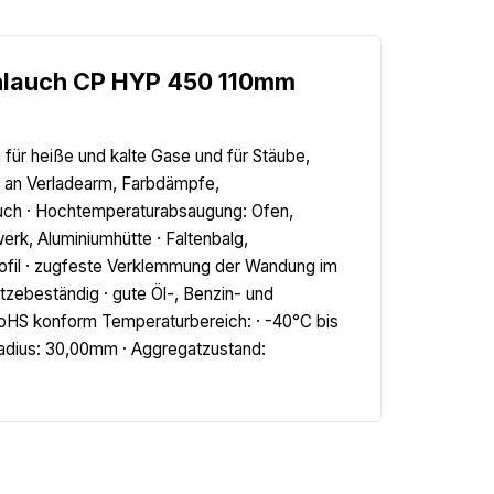
hlauch CP HYP 450 110mm
für heiße und kalte Gase und für Stäube,
h an Verladearm, Farbdämpfe,
uch · Hochtemperaturabsaugung: Ofen,
erk, Aluminiumhütte · Faltenbalg,
fil · zugfeste Verklemmung der Wandung im
hitzebeständig · gute Öl-, Benzin- und
RoHS konform Temperaturbereich: · -40°C bis
radius: 30,00mm · Aggregatzustand: