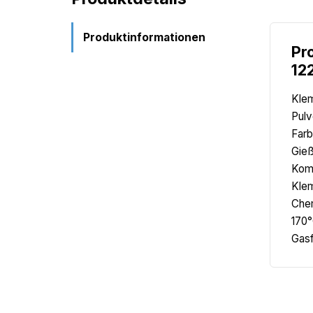
Produktinformationen
Pr
12
Klem
Pulv
Farb
Gieß
Komp
Klem
Chem
170°
Gas