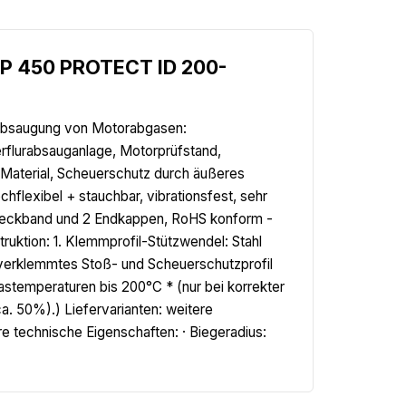
YP 450 PROTECT ID 200-
 Absaugung von Motorabgasen:
erflurabsauganlage, Motorprüfstand,
Material, Scheuerschutz durch äußeres
flexibel + stauchbar, vibrationsfest, sehr
nabdeckband und 2 Endkappen, RoHS konform -
ktion: 1. Klemmprofil-Stützwendel: Stahl
verklemmtes Stoß- und Scheuerschutzprofil
stemperaturen bis 200°C * (nur bei korrekter
a. 50%).) Liefervarianten: weitere
 technische Eigenschaften: · Biegeradius: