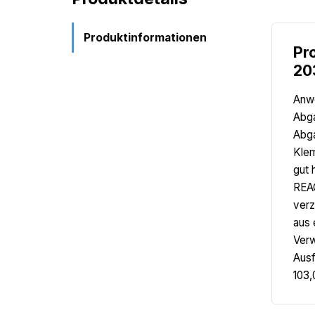
Produktinformationen
Pr
20
Anwe
Abga
Abga
Klem
gut 
REAC
verz
aus 
Verw
Ausf
103,