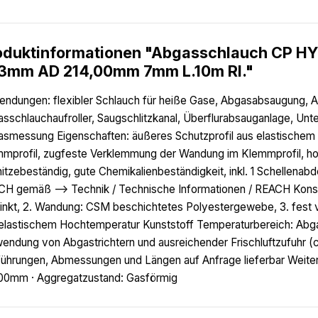
oduktinformationen "Abgasschlauch CP H
3mm AD 214,00mm 7mm L.10m Rl."
ndungen: flexibler Schlauch für heiße Gase, Abgasabsaugung,
sschlauchaufroller, Saugschlitzkanal, Überflurabsauganlage, Unt
smessung Eigenschaften: äußeres Schutzprofil aus elastischem 
mprofil, zugfeste Verklemmung der Wandung im Klemmprofil, hoch
hitzebeständig, gute Chemikalienbeständigkeit, inkl. 1 Schelle
H gemäß --> Technik / Technische Informationen / REACH Konstru
inkt, 2. Wandung: CSM beschichtetes Polyestergewebe, 3. fest 
elastischem Hochtemperatur Kunststoff Temperaturbereich: Abga
endung von Abgastrichtern und ausreichender Frischluftzufuhr (c
ührungen, Abmessungen und Längen auf Anfrage lieferbar Weitere
00mm · Aggregatzustand: Gasförmig