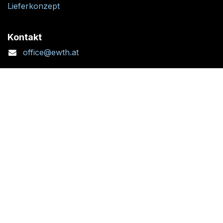
Lieferkonzept
Kontakt
office@ewth.at
+43 7764 2070 1
Kontaktformular
Standort + Öffnungszeiten
Folgen Sie uns: